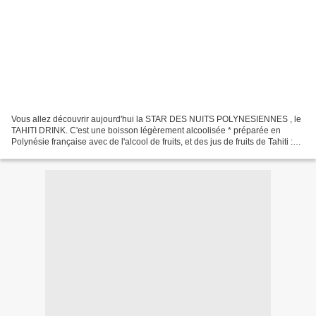
Vous allez découvrir aujourd'hui la STAR DES NUITS POLYNESIENNES , le
TAHITI DRINK. C'est une boisson légèrement alcoolisée * préparée en
Polynésie française avec de l'alcool de fruits, et des jus de fruits de Tahiti :
ananas de Moorea, fruits de la passion,...