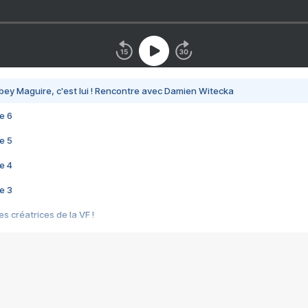
bey Maguire, c'est lui ! Rencontre avec Damien Witecka
e 6
e 5
e 4
e 3
s créatrices de la VF !
e 2
e 1
e Mektoub My Love arrive enfin ! Rencontre avec Shaïn Boumedine et Sal