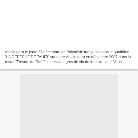
Article paru le jeudi 27 décembre en Polynésie française dans le quotidien
"LA DEPECHE DE TAHITI" sur notre Article paru en décembre 2007 dans la
revue "Trésors du Goût" sur les vinaigres de vin de fruits de tahiti Vous
pouvez vous connecter sur le site...