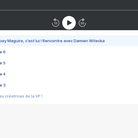
bey Maguire, c'est lui ! Rencontre avec Damien Witecka
e 6
e 5
e 4
e 3
s créatrices de la VF !
e 2
e 1
e Mektoub My Love arrive enfin ! Rencontre avec Shaïn Boumedine et Sal