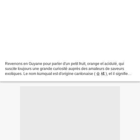
Revenons en Guyane pour parler d'un petit fruit, orange et acidulé, qui
suscite toujours une grande curiosité auprès des amateurs de saveurs
exotiques. Le nom kumquat est d'origine cantonaise ( 金 橘 ), et il signifie
littéralement « petit agrume d'or »....