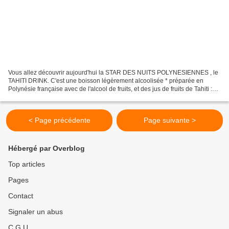
Vous allez découvrir aujourd'hui la STAR DES NUITS POLYNESIENNES , le
TAHITI DRINK. C'est une boisson légèrement alcoolisée * préparée en
Polynésie française avec de l'alcool de fruits, et des jus de fruits de Tahiti :
ananas de Moorea, fruits de la passion,...
< Page précédente
Page suivante >
Hébergé par Overblog
Top articles
Pages
Contact
Signaler un abus
C.G.U.