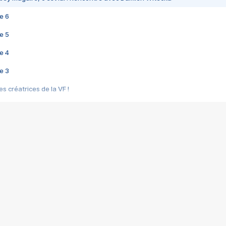
e 6
e 5
e 4
e 3
s créatrices de la VF !
e 2
e 1
e Mektoub My Love arrive enfin ! Rencontre avec Shaïn Boumedine et Sal
i : après Toni en famille
elle réalise le bouleversant Dites lui que je l'aime
ais ! Rencontre autour de Vie privée de Rebecca Zlotowski
 de Marguerite, Grave... Rencontre avec Ella Rumpf