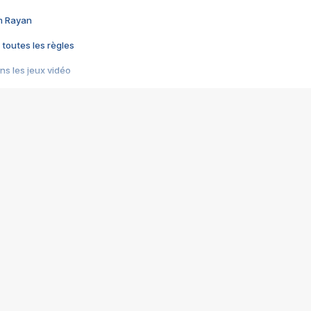
im Rayan
 toutes les règles
s les jeux vidéo
us choquant de Rockstar ? - Le scandale BULLY
e plus moche de Steam
du RÊVE tourne au CAUCHEMAR
pendant 8 heures
it… à tort
umiliés par un jeu vidéo
ire - Final Fantasy 8
ti un empire - Age of Empires
story DOFUS