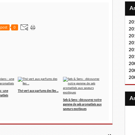
20
post
0
20
20
20
20
20
20
20
20
s : une
Thé vert aux parfums des îles ...
atisés
Sels & Sens : découvrez notre
gamme de sels aromatisés aux
saveurs exotiques