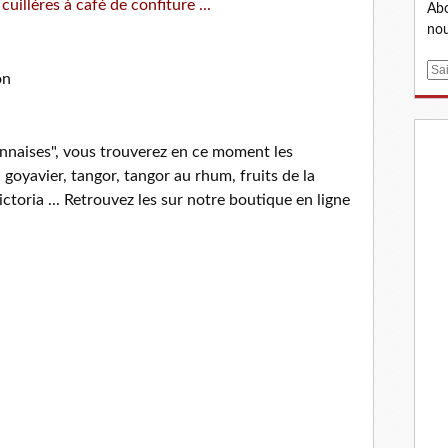
uillères à café de confiture ...
Abo
nou
E
m
a
i
nnaises", vous trouverez en ce moment les
l
, goyavier, tangor, tangor au rhum, fruits de la
ctoria ... Retrouvez les sur notre boutique en ligne