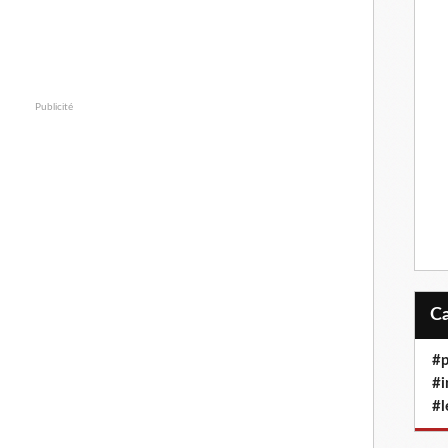
Publicité
#p
#i
#l