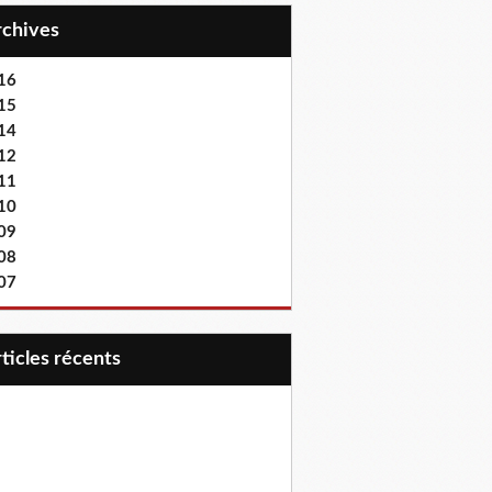
Archives
16
15
14
12
11
10
09
08
07
articles récents