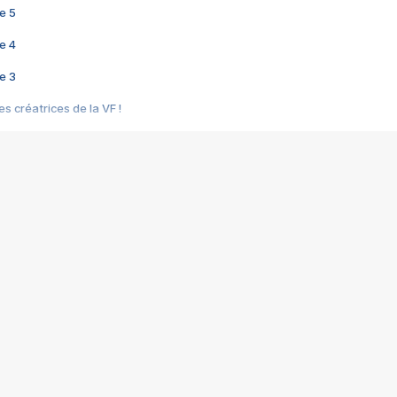
e 5
e 4
e 3
s créatrices de la VF !
e 2
e 1
e Mektoub My Love arrive enfin ! Rencontre avec Shaïn Boumedine et Sal
i : après Toni en famille
elle réalise le bouleversant Dites lui que je l'aime
ais ! Rencontre autour de Vie privée de Rebecca Zlotowski
 de Marguerite, Grave... Rencontre avec Ella Rumpf
 Les Rêveurs, un film intime sur la santé mentale
a avec un film sur le mouvement des Gilets jaunes