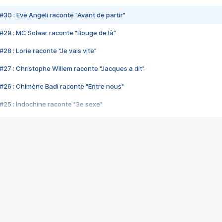
#30 : Eve Angeli raconte "Avant de partir"
#29 : MC Solaar raconte "Bouge de là"
28 : Lorie raconte "Je vais vite"
#27 : Christophe Willem raconte "Jacques a dit"
#26 : Chimène Badi raconte "Entre nous"
#25 : Indochine raconte "3e sexe"
#24 : Zaho raconte "C'est chelou"
#23 : Patrick Bruel raconte "Au café des délices"
#22 : Kyo raconte "Le chemin"
#21 : Nolwenn Leroy raconte "Cassé"
#20 : Patrick Hernandez raconte "Born to be alive"
#19 : Lorie raconte "Près de moi"