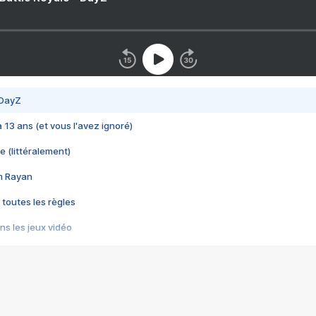
 DayZ
 a 13 ans (et vous l'avez ignoré)
e (littéralement)
im Rayan
 toutes les règles
s les jeux vidéo
us choquant de Rockstar ? - Le scandale BULLY
e plus moche de Steam
du RÊVE tourne au CAUCHEMAR